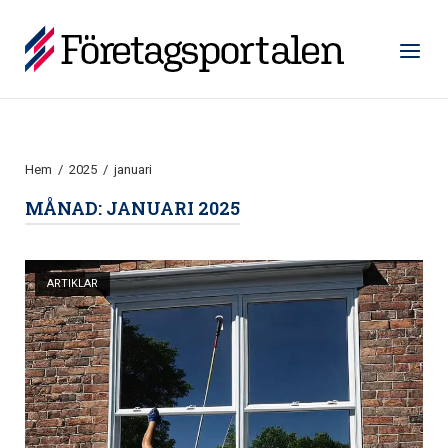
Hoppa
till
Hem
Meny
innehåll
Hem
/
2025
/
januari
MÅNAD:
JANUARI 2025
Öppna inlägg
ARTIKLAR