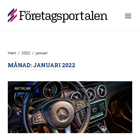
Hoppa
till
Hem
Meny
innehåll
Hem
/
2022
/
januari
MÅNAD:
JANUARI 2022
Öppna inlägg
ARTIKLAR