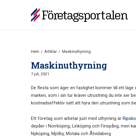
Hoppa
till
Hem
innehåll
Hem
/
Artiklar
/
Maskinuthyrning
Maskinuthyrning
7 juli, 2021
De flesta som äger en fastighet kommer till ett läge d
marken, som i sin tur kräver utrustning du inte ser be
kostnadseffektiv sätt att hyra den utrustning som b
Ett företag som arbetar just med uthyrning är
Ripsko
depåer i Norrköping, Linköping och Finspång, men kan
Nyköping, Mjölby, Motala och Åtvidaberg.