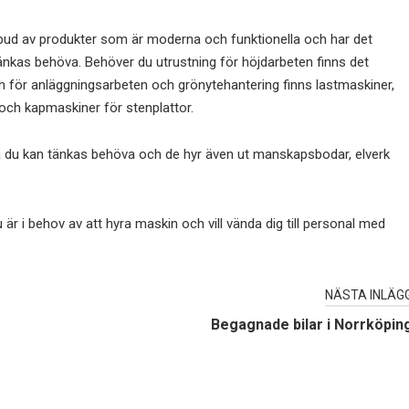
utbud av produkter som är moderna och funktionella och har det
kas behöva. Behöver du utrustning för höjdarbeten finns det
och för anläggningsarbeten och grönytehantering finns lastmaskiner,
och kapmaskiner för stenplattor.
a du kan tänkas behöva och de hyr även ut manskapsbodar, elverk
är i behov av att hyra maskin och vill vända dig till personal med
NÄSTA INLÄG
Begagnade bilar i Norrköpin