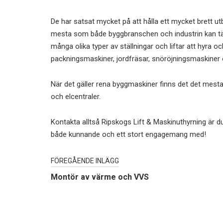
De har satsat mycket på att hålla ett mycket brett 
mesta som både byggbranschen och industrin kan tän
många olika typer av ställningar och liftar att hyra 
packningsmaskiner, jordfräsar, snöröjningsmaskiner 
När det gäller rena byggmaskiner finns det det mest
och elcentraler.
Kontakta alltså Ripskogs Lift & Maskinuthyrning är du 
både kunnande och ett stort engagemang med!
Inläggsnavigering
FÖREGÅENDE INLÄGG
Montör av värme och VVS