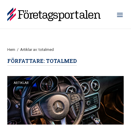
Hoppa
till
Hem
Meny
innehåll
Hem
/
Artiklar av: totalmed
FÖRFATTARE:
TOTALMED
Öppna inlägg
ARTIKLAR