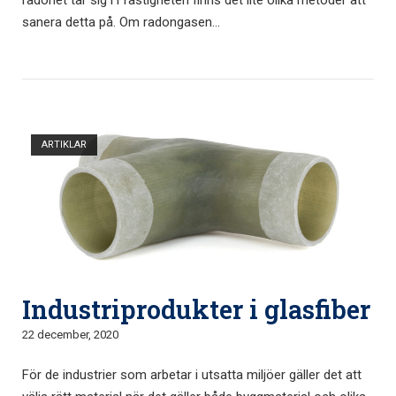
radonet tar sig i i fastigheten finns det lite olika metoder att
sanera detta på. Om radongasen...
Öppna inlägg
ARTIKLAR
Industriprodukter i glasfiber
22 december, 2020
För de industrier som arbetar i utsatta miljöer gäller det att