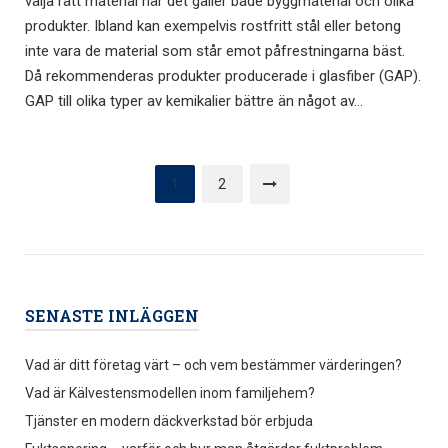
välja rätt material när det gäller både byggmaterial och olika
produkter. Ibland kan exempelvis rostfritt stål eller betong
inte vara de material som står emot påfrestningarna bäst.
Då rekommenderas produkter producerade i glasfiber (GAP).
GAP till olika typer av kemikalier bättre än något av...
Sidnumrering
1
2
för
inlägg
SENASTE INLÄGGEN
Vad är ditt företag värt – och vem bestämmer värderingen?
Vad är Kälvestensmodellen inom familjehem?
Tjänster en modern däckverkstad bör erbjuda